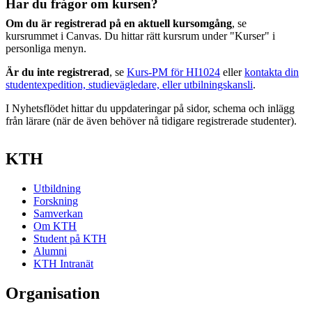
Har du frågor om kursen?
Om du är registrerad på en aktuell kursomgång
, se
kursrummet i Canvas. Du hittar rätt kursrum under "Kurser" i
personliga menyn.
Är du inte registrerad
, se
Kurs-PM för HI1024
eller
kontakta din
studentexpedition, studievägledare, eller utbilningskansli
.
I Nyhetsflödet hittar du uppdateringar på sidor, schema och inlägg
från lärare (när de även behöver nå tidigare registrerade studenter).
KTH
Utbildning
Forskning
Samverkan
Om KTH
Student på KTH
Alumni
KTH Intranät
Organisation