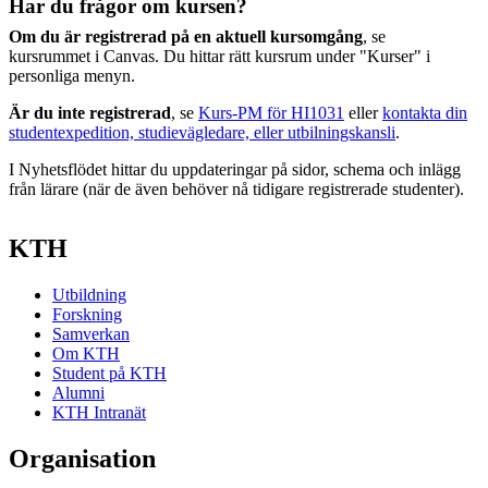
Har du frågor om kursen?
Om du är registrerad på en aktuell kursomgång
, se
kursrummet i Canvas. Du hittar rätt kursrum under "Kurser" i
personliga menyn.
Är du inte registrerad
, se
Kurs-PM för HI1031
eller
kontakta din
studentexpedition, studievägledare, eller utbilningskansli
.
I Nyhetsflödet hittar du uppdateringar på sidor, schema och inlägg
från lärare (när de även behöver nå tidigare registrerade studenter).
KTH
Utbildning
Forskning
Samverkan
Om KTH
Student på KTH
Alumni
KTH Intranät
Organisation