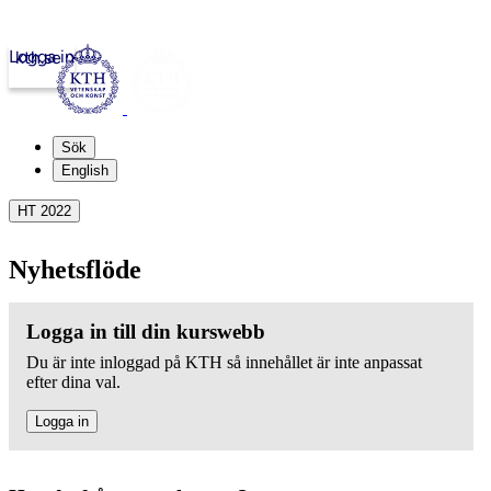
Logga in
kth.se
Sök
English
HT 2022
Nyhetsflöde
Logga in till din kurswebb
Du är inte inloggad på KTH så innehållet är inte anpassat
efter dina val.
Logga in