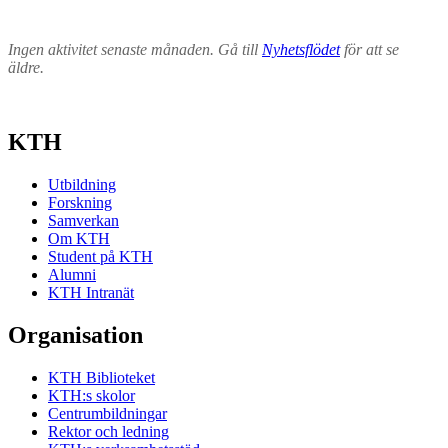
Ingen aktivitet senaste månaden. Gå till
Nyhetsflödet
för att se
äldre.
KTH
Utbildning
Forskning
Samverkan
Om KTH
Student på KTH
Alumni
KTH Intranät
Organisation
KTH Biblioteket
KTH:s skolor
Centrumbildningar
Rektor och ledning