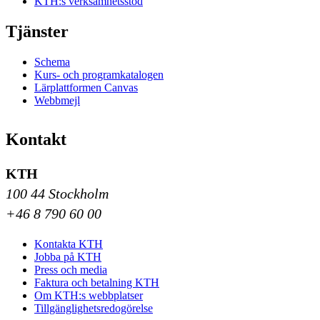
KTH:s verksamhetsstöd
Tjänster
Schema
Kurs- och programkatalogen
Lärplattformen Canvas
Webbmejl
Kontakt
KTH
100 44 Stockholm
+46 8 790 60 00
Kontakta KTH
Jobba på KTH
Press och media
Faktura och betalning KTH
Om KTH:s webbplatser
Tillgänglighetsredogörelse