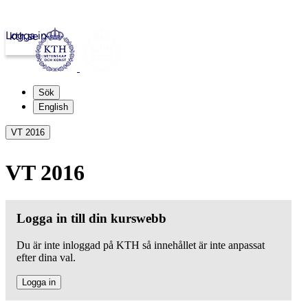
Logga in
kth.se
Sök
English
VT 2016
VT 2016
Logga in till din kurswebb
Du är inte inloggad på KTH så innehållet är inte anpassat
efter dina val.
Logga in