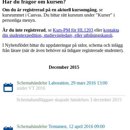
Har du frågor om kursen?
Om du är registrerad på en aktuell kursomgång
, se
kursrummet i Canvas. Du hittar rätt kursrum under "Kurser" i
personliga menyn.
Är du inte registrerad
, se
Kurs-PM för HL1203
eller
kontakta
din studentexpedition, studievägledare, eller utbilningskansli
.
I Nyhetsflödet hittar du uppdateringar på sidor, schema och inlägg
från lärare (när de även behöver nå tidigare registrerade studenter).
December 2015
Schemahändelse
Laboration, 29 mars 2016 13:00
under
VT 2016
Schemahandläggare skapade händelsen
3 december 2015
Schemahändelse
Tentamen, 12 april 2016 09:00