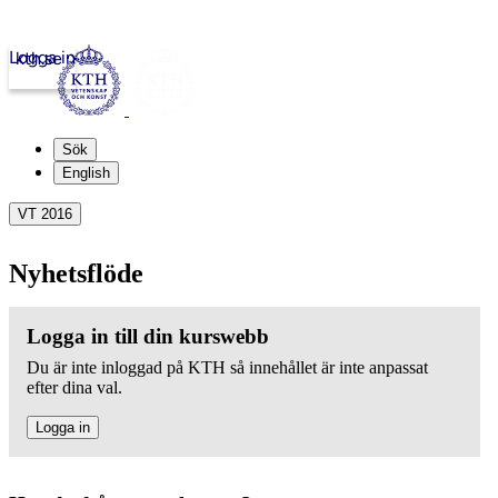
Logga in
kth.se
Sök
English
VT 2016
Nyhetsflöde
Logga in till din kurswebb
Du är inte inloggad på KTH så innehållet är inte anpassat
efter dina val.
Logga in