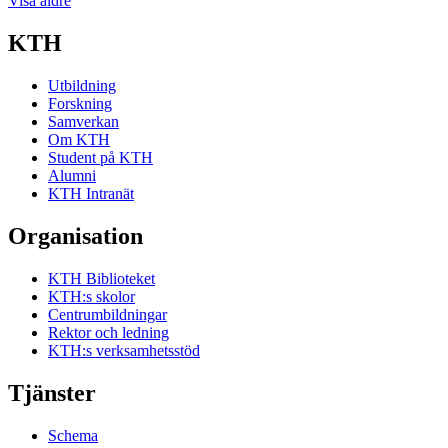
Visa äldre
KTH
Utbildning
Forskning
Samverkan
Om KTH
Student på KTH
Alumni
KTH Intranät
Organisation
KTH Biblioteket
KTH:s skolor
Centrumbildningar
Rektor och ledning
KTH:s verksamhetsstöd
Tjänster
Schema