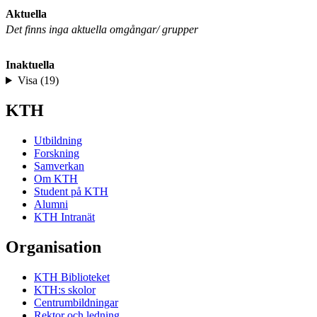
Aktuella
Det finns inga aktuella omgångar/ grupper
Inaktuella
Visa (19)
KTH
Utbildning
Forskning
Samverkan
Om KTH
Student på KTH
Alumni
KTH Intranät
Organisation
KTH Biblioteket
KTH:s skolor
Centrumbildningar
Rektor och ledning