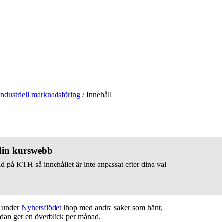
Industriell marknadsföring
/
Innehåll
v
 din kurswebb
d på KTH så innehållet är inte anpassat efter dina val.
t under
Nyhetsflödet
ihop med andra saker som hänt,
edan ger en överblick per månad.