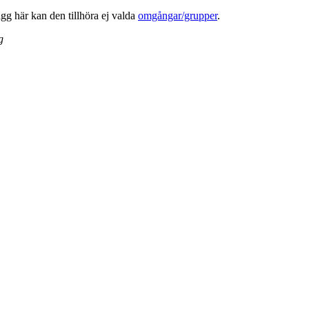
lägg här kan den tillhöra ej valda
omgångar/grupper
.
g