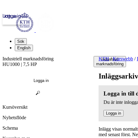
Logga in
kth.se
Sök
English
Industriell marknadsföring
KTH
/
Kurswebb
/
Industriell
HU1000 | 7,5 HP
marknadsföring
Inläggsarki
Logga in
Logga in till
Du är inte inlogga
Kursöversikt
Logga in
Nyhetsflöde
Schema
Inlägg visas normal
med senast först. N