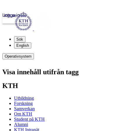
Logga in
kth.se
Sök
English
Operativsystem
Visa innehåll utifrån tagg
KTH
Utbildning
Forskning
Samverkan
Om KTH
Student på KTH
Alumni
KTH Intranät