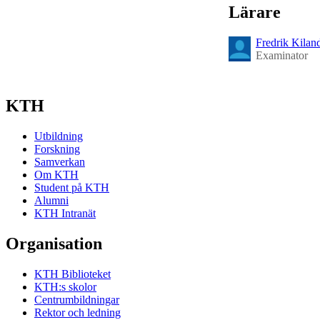
Lärare
Fredrik Kilan
Examinator
KTH
Utbildning
Forskning
Samverkan
Om KTH
Student på KTH
Alumni
KTH Intranät
Organisation
KTH Biblioteket
KTH:s skolor
Centrumbildningar
Rektor och ledning