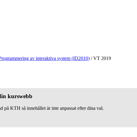
Programmering av interaktiva system (ID2010)
/
VT 2019
 din kurswebb
d på KTH så innehållet är inte anpassat efter dina val.