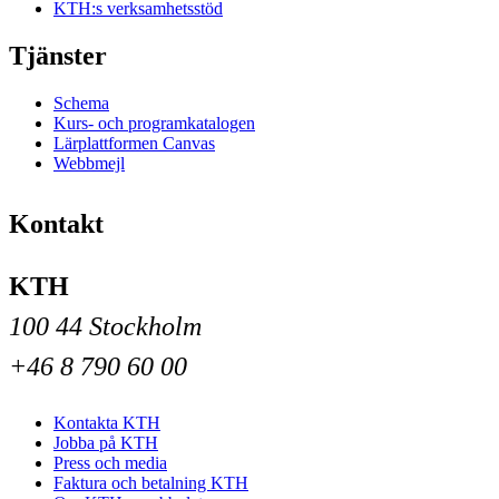
KTH:s verksamhetsstöd
Tjänster
Schema
Kurs- och programkatalogen
Lärplattformen Canvas
Webbmejl
Kontakt
KTH
100 44 Stockholm
+46 8 790 60 00
Kontakta KTH
Jobba på KTH
Press och media
Faktura och betalning KTH