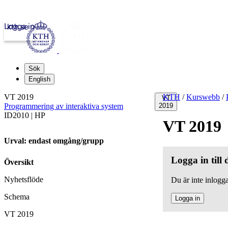
Logga in
kth.se
Sök
English
VT 2019
KTH
/
Kurswebb
/
VT
Programmering av interaktiva system
2019
ID2010 | HP
VT 2019
Urval: endast omgång/grupp
Logga in till
Översikt
Nyhetsflöde
Du är inte inlogga
Schema
Logga in
VT 2019