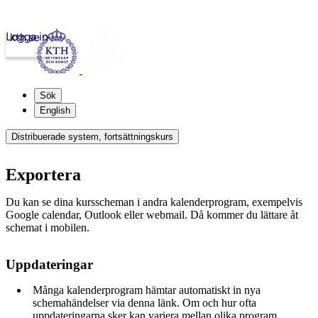
Logga in
kth.se
Sök
English
Distribuerade system, fortsättningskurs
Exportera
Du kan se dina kursscheman i andra kalenderprogram, exempelvis
Google calendar, Outlook eller webmail. Då kommer du lättare åt
schemat i mobilen.
Uppdateringar
Många kalenderprogram hämtar automatiskt in nya
schemahändelser via denna länk. Om och hur ofta
uppdateringarna sker kan variera mellan olika program.