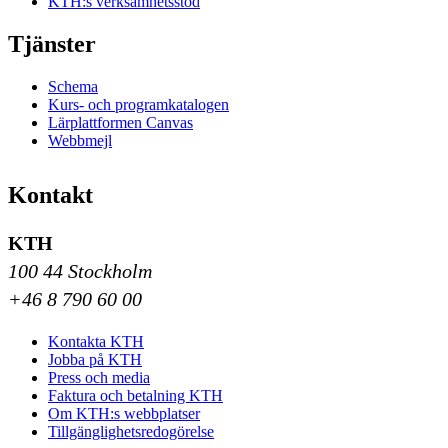
KTH:s verksamhetsstöd
Tjänster
Schema
Kurs- och programkatalogen
Lärplattformen Canvas
Webbmejl
Kontakt
KTH
100 44 Stockholm
+46 8 790 60 00
Kontakta KTH
Jobba på KTH
Press och media
Faktura och betalning KTH
Om KTH:s webbplatser
Tillgänglighetsredogörelse