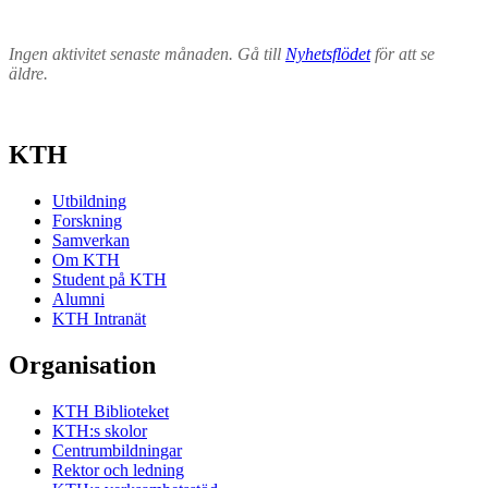
Ingen aktivitet senaste månaden. Gå till
Nyhetsflödet
för att se
äldre.
KTH
Utbildning
Forskning
Samverkan
Om KTH
Student på KTH
Alumni
KTH Intranät
Organisation
KTH Biblioteket
KTH:s skolor
Centrumbildningar
Rektor och ledning