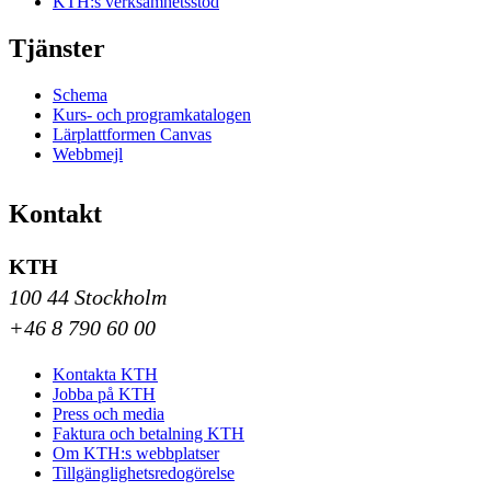
KTH:s verksamhetsstöd
Tjänster
Schema
Kurs- och programkatalogen
Lärplattformen Canvas
Webbmejl
Kontakt
KTH
100 44 Stockholm
+46 8 790 60 00
Kontakta KTH
Jobba på KTH
Press och media
Faktura och betalning KTH
Om KTH:s webbplatser
Tillgänglighetsredogörelse