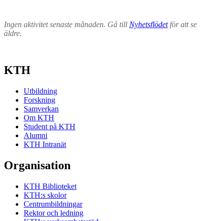
Ingen aktivitet senaste månaden. Gå till
Nyhetsflödet
för att se
äldre.
KTH
Utbildning
Forskning
Samverkan
Om KTH
Student på KTH
Alumni
KTH Intranät
Organisation
KTH Biblioteket
KTH:s skolor
Centrumbildningar
Rektor och ledning