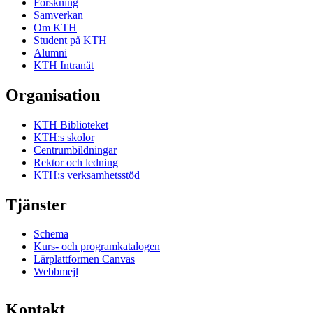
Forskning
Samverkan
Om KTH
Student på KTH
Alumni
KTH Intranät
Organisation
KTH Biblioteket
KTH:s skolor
Centrumbildningar
Rektor och ledning
KTH:s verksamhetsstöd
Tjänster
Schema
Kurs- och programkatalogen
Lärplattformen Canvas
Webbmejl
Kontakt