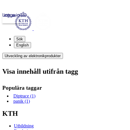
Logga in
kth.se
Sök
English
Utveckling av elektronikprodukter
Visa innehåll utifrån tagg
Populära taggar
Diptrace (1)
panik (1)
KTH
Utbildning