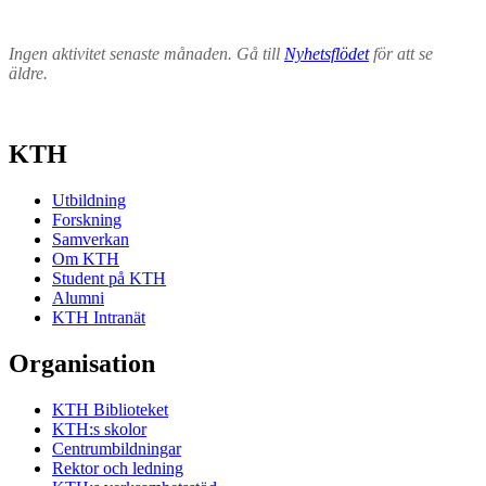
Ingen aktivitet senaste månaden. Gå till
Nyhetsflödet
för att se
äldre.
KTH
Utbildning
Forskning
Samverkan
Om KTH
Student på KTH
Alumni
KTH Intranät
Organisation
KTH Biblioteket
KTH:s skolor
Centrumbildningar
Rektor och ledning