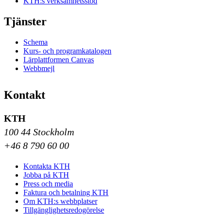
KTH:s verksamhetsstöd
Tjänster
Schema
Kurs- och programkatalogen
Lärplattformen Canvas
Webbmejl
Kontakt
KTH
100 44 Stockholm
+46 8 790 60 00
Kontakta KTH
Jobba på KTH
Press och media
Faktura och betalning KTH
Om KTH:s webbplatser
Tillgänglighetsredogörelse