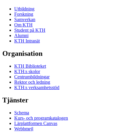
Utbildning
Forskning
Samverkan
Om KTH
Student på KTH
Alumni
KTH Intranät
Organisation
KTH Biblioteket
KTH:s skolor
Centrumbildningar
Rektor och ledning
KTH:s verksamhetsstöd
Tjänster
Schema
Kurs- och programkatalogen
Lärplattformen Canvas
Webbmejl