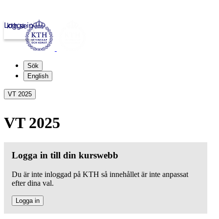
Logga in
kth.se
Sök
English
VT 2025
VT 2025
Logga in till din kurswebb
Du är inte inloggad på KTH så innehållet är inte anpassat
efter dina val.
Logga in