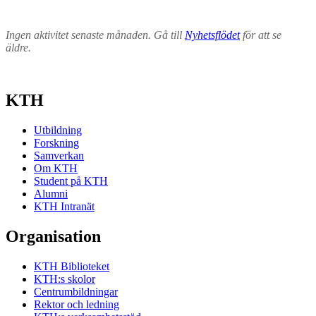
Ingen aktivitet senaste månaden. Gå till
Nyhetsflödet
för att se
äldre.
KTH
Utbildning
Forskning
Samverkan
Om KTH
Student på KTH
Alumni
KTH Intranät
Organisation
KTH Biblioteket
KTH:s skolor
Centrumbildningar
Rektor och ledning