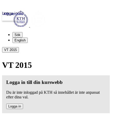
Logga in
kth.se
Sök
English
VT 2015
VT 2015
Logga in till din kurswebb
Du är inte inloggad på KTH så innehållet är inte anpassat
efter dina val.
Logga in