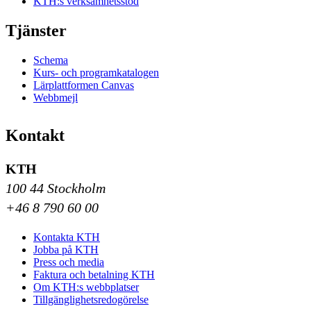
KTH:s verksamhetsstöd
Tjänster
Schema
Kurs- och programkatalogen
Lärplattformen Canvas
Webbmejl
Kontakt
KTH
100 44 Stockholm
+46 8 790 60 00
Kontakta KTH
Jobba på KTH
Press och media
Faktura och betalning KTH
Om KTH:s webbplatser
Tillgänglighetsredogörelse