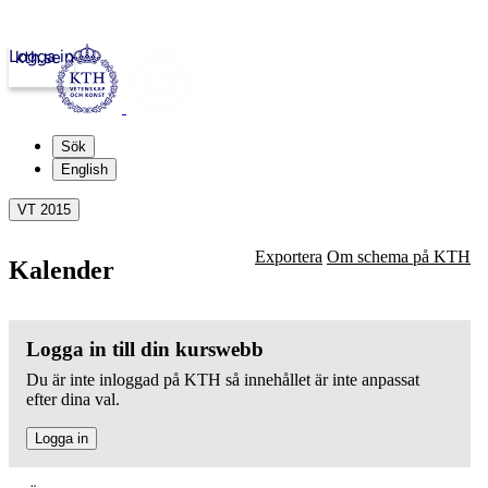
Logga in
kth.se
Sök
English
VT 2015
Exportera
Om schema på KTH
Kalender
Logga in till din kurswebb
Du är inte inloggad på KTH så innehållet är inte anpassat
efter dina val.
Logga in