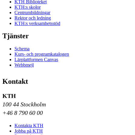
KTH Biblioteket
KTH:s skolor
Centrumbildningar
Rektor och ledning
KTH:s verksamhetsstöd
Tjänster
Schema
Kurs- och programkatalogen
Lärplattformen Canvas
Webbmejl
Kontakt
KTH
100 44 Stockholm
+46 8 790 60 00
Kontakta KTH
Jobba på KTH