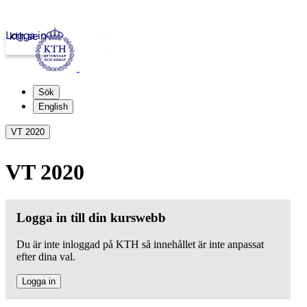
Logga in
kth.se
Sök
English
VT 2020
VT 2020
Logga in till din kurswebb
Du är inte inloggad på KTH så innehållet är inte anpassat
efter dina val.
Logga in