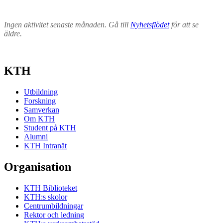
Ingen aktivitet senaste månaden. Gå till
Nyhetsflödet
för att se
äldre.
KTH
Utbildning
Forskning
Samverkan
Om KTH
Student på KTH
Alumni
KTH Intranät
Organisation
KTH Biblioteket
KTH:s skolor
Centrumbildningar
Rektor och ledning