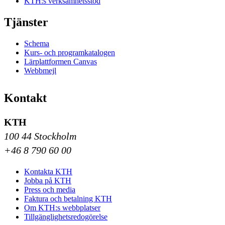
KTH:s verksamhetsstöd
Tjänster
Schema
Kurs- och programkatalogen
Lärplattformen Canvas
Webbmejl
Kontakt
KTH
100 44 Stockholm
+46 8 790 60 00
Kontakta KTH
Jobba på KTH
Press och media
Faktura och betalning KTH
Om KTH:s webbplatser
Tillgänglighetsredogörelse