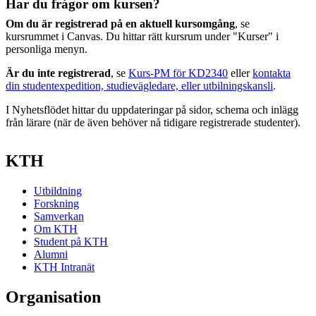
Har du frågor om kursen?
Om du är registrerad på en aktuell kursomgång
, se
kursrummet i Canvas. Du hittar rätt kursrum under "Kurser" i
personliga menyn.
Är du inte registrerad
, se
Kurs-PM för KD2340
eller
kontakta
din studentexpedition, studievägledare, eller utbilningskansli
.
I Nyhetsflödet hittar du uppdateringar på sidor, schema och inlägg
från lärare (när de även behöver nå tidigare registrerade studenter).
KTH
Utbildning
Forskning
Samverkan
Om KTH
Student på KTH
Alumni
KTH Intranät
Organisation