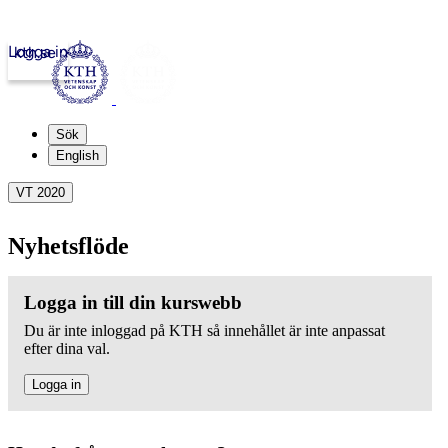
Logga in
kth.se
Sök
English
VT 2020
Nyhetsflöde
Logga in till din kurswebb
Du är inte inloggad på KTH så innehållet är inte anpassat
efter dina val.
Logga in