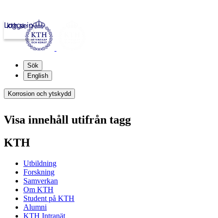
Logga in
kth.se
Sök
English
Korrosion och ytskydd
Visa innehåll utifrån tagg
KTH
Utbildning
Forskning
Samverkan
Om KTH
Student på KTH
Alumni
KTH Intranät