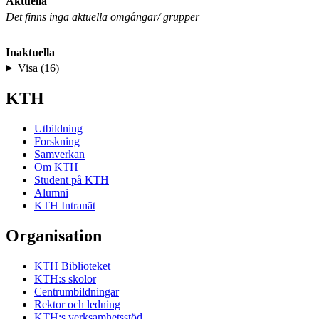
Aktuella
Det finns inga aktuella omgångar/ grupper
Inaktuella
Visa (16)
KTH
Utbildning
Forskning
Samverkan
Om KTH
Student på KTH
Alumni
KTH Intranät
Organisation
KTH Biblioteket
KTH:s skolor
Centrumbildningar
Rektor och ledning
KTH:s verksamhetsstöd