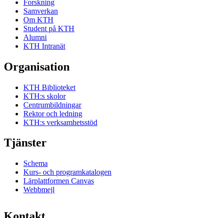
Forskning
Samverkan
Om KTH
Student på KTH
Alumni
KTH Intranät
Organisation
KTH Biblioteket
KTH:s skolor
Centrumbildningar
Rektor och ledning
KTH:s verksamhetsstöd
Tjänster
Schema
Kurs- och programkatalogen
Lärplattformen Canvas
Webbmejl
Kontakt