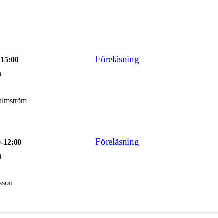
Föreläsning
-15:00
D
almström
Föreläsning
0-12:00
D
sson