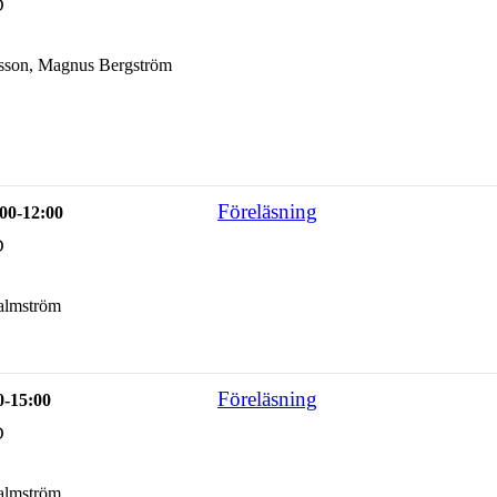
D
sson, Magnus Bergström
Föreläsning
00-12:00
D
almström
Föreläsning
0-15:00
D
almström