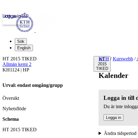
Logga in
kth.se
Sök
English
HT 2015 TIKED
KTH
/
Kurswebb
/
HT
Allmän kemi 2
2015
TIKED
KH1124 | HP
Kalender
Urval: endast omgång/grupp
Logga in till
Översikt
Du är inte inlogga
Nyhetsflöde
Logga in
Schema
HT 2015 TIKED
Ändra tidsperiod 