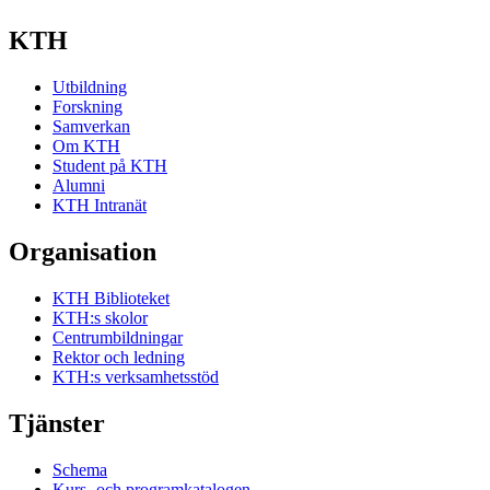
KTH
Utbildning
Forskning
Samverkan
Om KTH
Student på KTH
Alumni
KTH Intranät
Organisation
KTH Biblioteket
KTH:s skolor
Centrumbildningar
Rektor och ledning
KTH:s verksamhetsstöd
Tjänster
Schema
Kurs- och programkatalogen