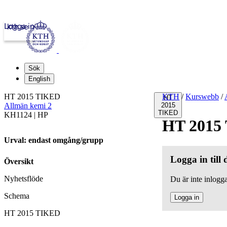
Logga in
kth.se
Sök
English
HT 2015 TIKED
KTH
/
Kurswebb
/
HT
Allmän kemi 2
2015
TIKED
KH1124 | HP
HT 2015
Urval: endast omgång/grupp
Logga in till
Översikt
Nyhetsflöde
Du är inte inlogga
Schema
Logga in
HT 2015 TIKED