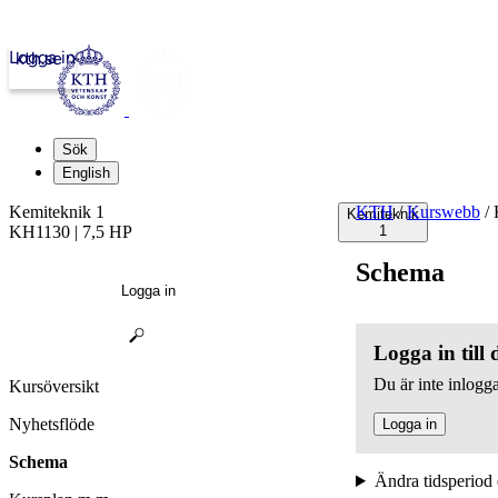
Logga in
kth.se
Sök
English
Kemiteknik 1
KTH
/
Kurswebb
/
K
Kemiteknik
KH1130 | 7,5 HP
1
Schema
Logga in
Logga in till
Du är inte inlogga
Kursöversikt
Nyhetsflöde
Logga in
Schema
Ändra tidsperiod 