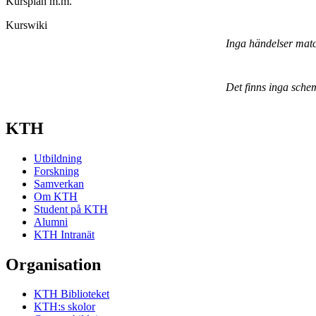
Kursplan m.m.
Kurswiki
Inga händelser mat
Det finns inga sche
KTH
Utbildning
Forskning
Samverkan
Om KTH
Student på KTH
Alumni
KTH Intranät
Organisation
KTH Biblioteket
KTH:s skolor