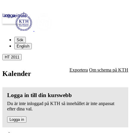
Logga in
kth.se
Sök
English
HT 2011
Exportera
Om schema på KTH
Kalender
Logga in till din kurswebb
Du är inte inloggad på KTH så innehållet är inte anpassat
efter dina val.
Logga in