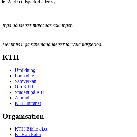
Ändra tidsperiod eller vy
Inga händelser matchade sökningen.
Det finns inga schemahändelser för vald tidsperiod.
KTH
Utbildning
Forskning
Samverkan
Om KTH
Student på KTH
Alumni
KTH Intranät
Organisation
KTH Biblioteket
KTH:s skolor