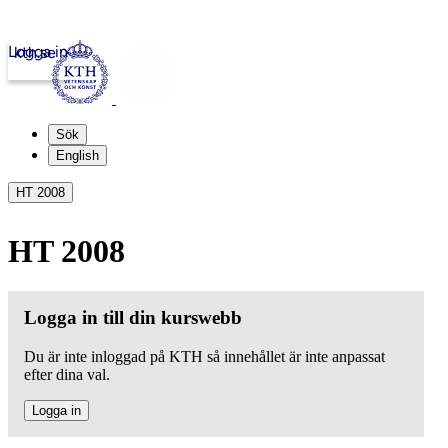
Logga in
kth.se
Sök
English
HT 2008
HT 2008
Logga in till din kurswebb
Du är inte inloggad på KTH så innehållet är inte anpassat
efter dina val.
Logga in