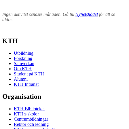
Ingen aktivitet senaste månaden. Gå till
Nyhetsflödet
för att se
äldre.
KTH
Utbildning
Forskning
Samverkan
Om KTH
Student på KTH
Alumni
KTH Intranät
Organisation
KTH Biblioteket
KTH:s skolor
Centrumbildningar
Rektor och ledning