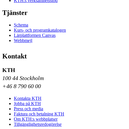
KTH:s verksamhetsstöd
Tjänster
Schema
Kurs- och programkatalogen
Lärplattformen Canvas
Webbmejl
Kontakt
KTH
100 44 Stockholm
+46 8 790 60 00
Kontakta KTH
Jobba på KTH
Press och media
Faktura och betalning KTH
Om KTH:s webbplatser
Tillgänglighetsredogörelse