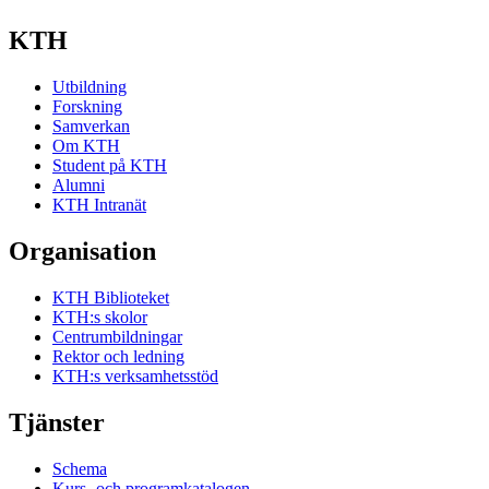
KTH
Utbildning
Forskning
Samverkan
Om KTH
Student på KTH
Alumni
KTH Intranät
Organisation
KTH Biblioteket
KTH:s skolor
Centrumbildningar
Rektor och ledning
KTH:s verksamhetsstöd
Tjänster
Schema
Kurs- och programkatalogen