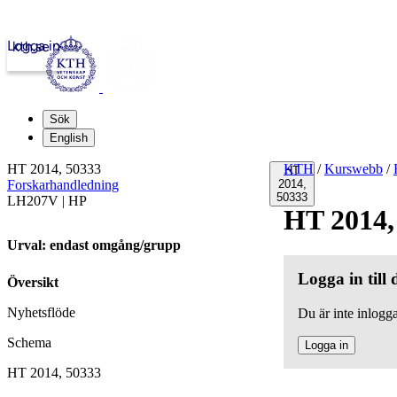
Logga in
kth.se
Sök
English
HT 2014, 50333
KTH
/
Kurswebb
/
HT
Forskarhandledning
2014,
50333
LH207V | HP
HT 2014,
Urval: endast omgång/grupp
Logga in till
Översikt
Nyhetsflöde
Du är inte inlogga
Schema
Logga in
HT 2014, 50333