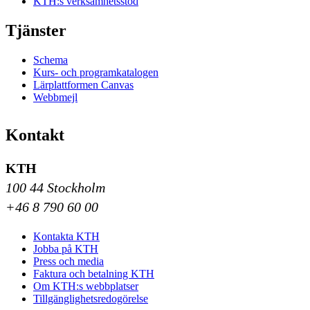
KTH:s verksamhetsstöd
Tjänster
Schema
Kurs- och programkatalogen
Lärplattformen Canvas
Webbmejl
Kontakt
KTH
100 44 Stockholm
+46 8 790 60 00
Kontakta KTH
Jobba på KTH
Press och media
Faktura och betalning KTH
Om KTH:s webbplatser
Tillgänglighetsredogörelse