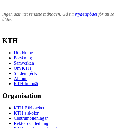
Ingen aktivitet senaste månaden. Gå till
Nyhetsflödet
för att se
äldre.
KTH
Utbildning
Forskning
Samverkan
Om KTH
Student på KTH
Alumni
KTH Intranät
Organisation
KTH Biblioteket
KTH:s skolor
Centrumbildningar
Rektor och ledning