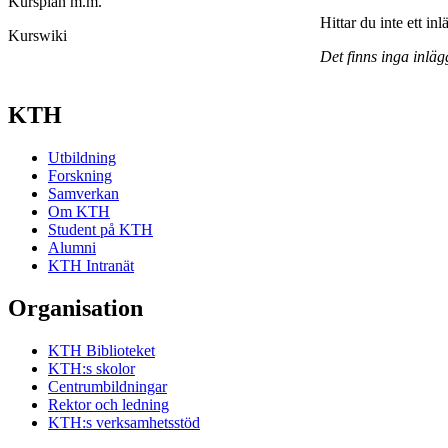
Kursplan m.m.
Hittar du inte ett in
Kurswiki
Det finns inga inläg
KTH
Utbildning
Forskning
Samverkan
Om KTH
Student på KTH
Alumni
KTH Intranät
Organisation
KTH Biblioteket
KTH:s skolor
Centrumbildningar
Rektor och ledning
KTH:s verksamhetsstöd