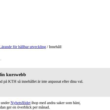
Lärande för hållbar utveckling
/
Innehåll
v
 din kurswebb
d på KTH så innehållet är inte anpassat efter dina val.
t under
Nyhetsflödet
ihop med andra saker som hänt,
edan ger en överblick per månad.