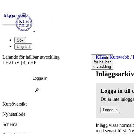
Logga in
kth.se
Sök
English
Lärande för hållbar utveckling
KTH
/
Kurswebb
/
Lärande
LH215V | 4,5 HP
för hållbar
utveckling
Inläggsarki
Logga in
Logga in till
Du är inte inlogga
Kursöversikt
Logga in
Nyhetsflöde
Schema
Inlägg visas normal
med senast först. N