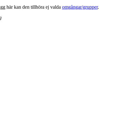
lägg här kan den tillhöra ej valda
omgångar/grupper
.
g