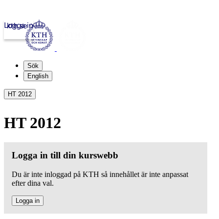
Logga in
kth.se
Sök
English
HT 2012
HT 2012
Logga in till din kurswebb
Du är inte inloggad på KTH så innehållet är inte anpassat
efter dina val.
Logga in