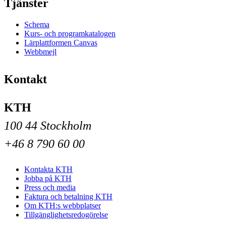
Tjänster
Schema
Kurs- och programkatalogen
Lärplattformen Canvas
Webbmejl
Kontakt
KTH
100 44 Stockholm
+46 8 790 60 00
Kontakta KTH
Jobba på KTH
Press och media
Faktura och betalning KTH
Om KTH:s webbplatser
Tillgänglighetsredogörelse