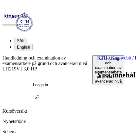
Logga in
kth.se
Sök
English
Handledning och examination av
KTH
/
Kurswebb
/
Handledning
examensarbete på grund och avancerad nivå
och
examination av
LH219V | 3,0 HP
examensarbete
Visa innehål
på grund och
avancerad nivå
Logga in
Kursöversikt
Nyhetsflöde
Schema