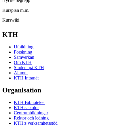
Nyckelbegrepp
Kursplan m.m.
Kurswiki
KTH
Utbildning
Forskning
Samverkan
Om KTH
Student på KTH
Alumni
KTH Intranät
Organisation
KTH Biblioteket
KTH:s skolor
Centrumbildningar
Rektor och ledning
KTH:s verksamhetsstöd