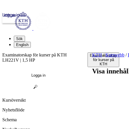
Logga in
kth.se
Sök
English
Examinatorskap för kurser på KTH
KTH
/
Kurswebb
/
Examinatorskap
LH221V | 1,5 HP
för kurser på
KTH
Visa innehål
Logga in
Kursöversikt
Nyhetsflöde
Schema