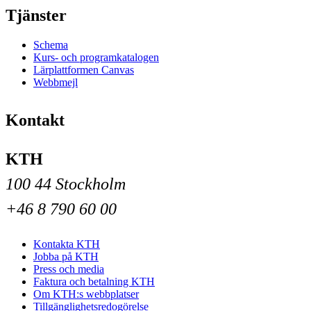
Tjänster
Schema
Kurs- och programkatalogen
Lärplattformen Canvas
Webbmejl
Kontakt
KTH
100 44 Stockholm
+46 8 790 60 00
Kontakta KTH
Jobba på KTH
Press och media
Faktura och betalning KTH
Om KTH:s webbplatser
Tillgänglighetsredogörelse