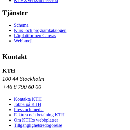
KTH:s verksamhetsstöd
Tjänster
Schema
Kurs- och programkatalogen
Lärplattformen Canvas
Webbmejl
Kontakt
KTH
100 44 Stockholm
+46 8 790 60 00
Kontakta KTH
Jobba på KTH
Press och media
Faktura och betalning KTH
Om KTH:s webbplatser
Tillgänglighetsredogörelse