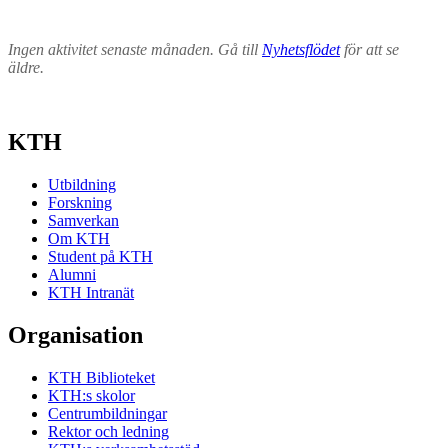
Ingen aktivitet senaste månaden. Gå till
Nyhetsflödet
för att se
äldre.
KTH
Utbildning
Forskning
Samverkan
Om KTH
Student på KTH
Alumni
KTH Intranät
Organisation
KTH Biblioteket
KTH:s skolor
Centrumbildningar
Rektor och ledning