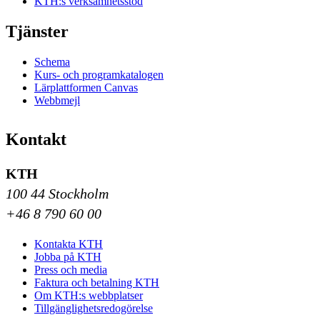
KTH:s verksamhetsstöd
Tjänster
Schema
Kurs- och programkatalogen
Lärplattformen Canvas
Webbmejl
Kontakt
KTH
100 44 Stockholm
+46 8 790 60 00
Kontakta KTH
Jobba på KTH
Press och media
Faktura och betalning KTH
Om KTH:s webbplatser
Tillgänglighetsredogörelse