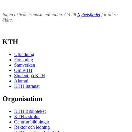
Ingen aktivitet senaste månaden. Gå till
Nyhetsflödet
för att se
äldre.
KTH
Utbildning
Forskning
Samverkan
Om KTH
Student på KTH
Alumni
KTH Intranät
Organisation
KTH Biblioteket
KTH:s skolor
Centrumbildningar
Rektor och ledning