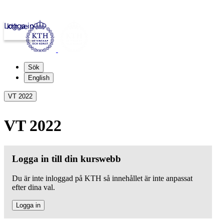
Logga in
kth.se
Sök
English
VT 2022
VT 2022
Logga in till din kurswebb
Du är inte inloggad på KTH så innehållet är inte anpassat
efter dina val.
Logga in