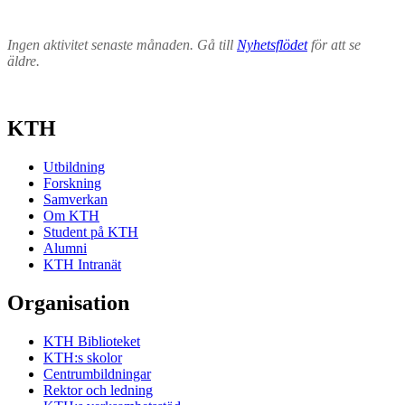
Ingen aktivitet senaste månaden. Gå till
Nyhetsflödet
för att se
äldre.
KTH
Utbildning
Forskning
Samverkan
Om KTH
Student på KTH
Alumni
KTH Intranät
Organisation
KTH Biblioteket
KTH:s skolor
Centrumbildningar
Rektor och ledning