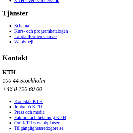
KTH:s verksamhetsstöd
Tjänster
Schema
Kurs- och programkatalogen
Lärplattformen Canvas
Webbmejl
Kontakt
KTH
100 44 Stockholm
+46 8 790 60 00
Kontakta KTH
Jobba på KTH
Press och media
Faktura och betalning KTH
Om KTH:s webbplatser
Tillgänglighetsredogörelse