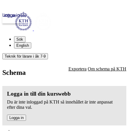
Logga in
kth.se
Sök
English
Teknik för lärare i åk 7-9
Exportera
Om schema på KTH
Schema
Logga in till din kurswebb
Du är inte inloggad på KTH så innehållet är inte anpassat
efter dina val.
Logga in