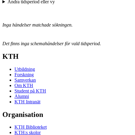
Ändra tidsperiod eller vy
Inga händelser matchade sökningen.
Det finns inga schemahändelser för vald tidsperiod.
KTH
Utbildning
Forskning
Samverkan
Om KTH
Student på KTH
Alumni
KTH Intranät
Organisation
KTH Biblioteket
KTH:s skolor