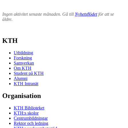
Ingen aktivitet senaste månaden. Gå till
Nyhetsflödet
för att se
äldre.
KTH
Utbildning
Forskning
Samverkan
Om KTH
Student på KTH
Alumni
KTH Intranät
Organisation
KTH Biblioteket
KTH:s skolor
Centrumbildningar
Rektor och ledning