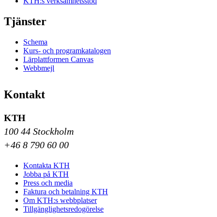
KTH:s verksamhetsstöd
Tjänster
Schema
Kurs- och programkatalogen
Lärplattformen Canvas
Webbmejl
Kontakt
KTH
100 44 Stockholm
+46 8 790 60 00
Kontakta KTH
Jobba på KTH
Press och media
Faktura och betalning KTH
Om KTH:s webbplatser
Tillgänglighetsredogörelse