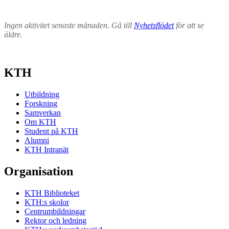
Ingen aktivitet senaste månaden. Gå till
Nyhetsflödet
för att se
äldre.
KTH
Utbildning
Forskning
Samverkan
Om KTH
Student på KTH
Alumni
KTH Intranät
Organisation
KTH Biblioteket
KTH:s skolor
Centrumbildningar
Rektor och ledning