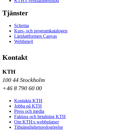
KTH:s verksamhetsstöd
Tjänster
Schema
Kurs- och programkatalogen
Lärplattformen Canvas
Webbmejl
Kontakt
KTH
100 44 Stockholm
+46 8 790 60 00
Kontakta KTH
Jobba på KTH
Press och media
Faktura och betalning KTH
Om KTH:s webbplatser
Tillgänglighetsredogörelse