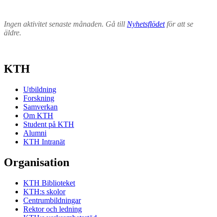
Ingen aktivitet senaste månaden. Gå till
Nyhetsflödet
för att se
äldre.
KTH
Utbildning
Forskning
Samverkan
Om KTH
Student på KTH
Alumni
KTH Intranät
Organisation
KTH Biblioteket
KTH:s skolor
Centrumbildningar
Rektor och ledning