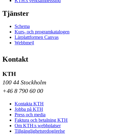
KTH:s verksamhetsstöd
Tjänster
Schema
Kurs- och programkatalogen
Lärplattformen Canvas
Webbmejl
Kontakt
KTH
100 44 Stockholm
+46 8 790 60 00
Kontakta KTH
Jobba på KTH
Press och media
Faktura och betalning KTH
Om KTH:s webbplatser
Tillgänglighetsredogörelse