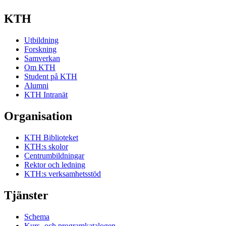
KTH
Utbildning
Forskning
Samverkan
Om KTH
Student på KTH
Alumni
KTH Intranät
Organisation
KTH Biblioteket
KTH:s skolor
Centrumbildningar
Rektor och ledning
KTH:s verksamhetsstöd
Tjänster
Schema
Kurs- och programkatalogen