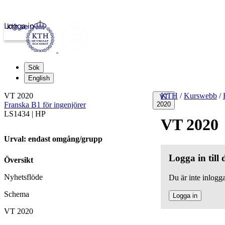
Logga in
kth.se
Sök
English
VT 2020
KTH
/
Kurswebb
/
VT
Franska B1 för ingenjörer
2020
LS1434 | HP
VT 2020
Urval: endast omgång/grupp
Logga in till
Översikt
Nyhetsflöde
Du är inte inlogga
Schema
Logga in
VT 2020