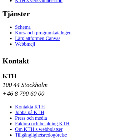
KTH:s verksamhetsstöd
Tjänster
Schema
Kurs- och programkatalogen
Lärplattformen Canvas
Webbmejl
Kontakt
KTH
100 44 Stockholm
+46 8 790 60 00
Kontakta KTH
Jobba på KTH
Press och media
Faktura och betalning KTH
Om KTH:s webbplatser
Tillgänglighetsredogörelse