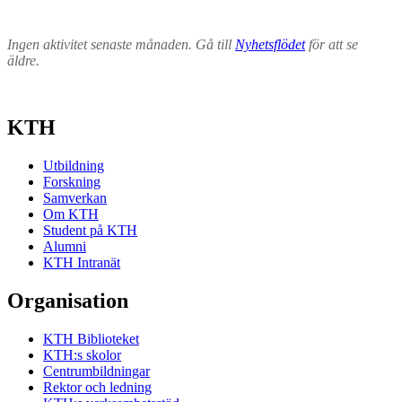
Ingen aktivitet senaste månaden. Gå till
Nyhetsflödet
för att se
äldre.
KTH
Utbildning
Forskning
Samverkan
Om KTH
Student på KTH
Alumni
KTH Intranät
Organisation
KTH Biblioteket
KTH:s skolor
Centrumbildningar
Rektor och ledning