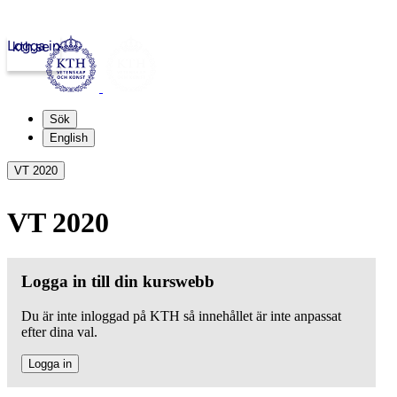
Logga in
kth.se
Sök
English
VT 2020
VT 2020
Logga in till din kurswebb
Du är inte inloggad på KTH så innehållet är inte anpassat
efter dina val.
Logga in