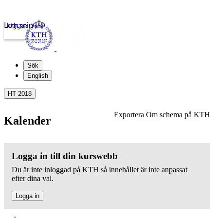
Logga in
kth.se
Sök
English
HT 2018
Exportera
Om schema på KTH
Kalender
Logga in till din kurswebb
Du är inte inloggad på KTH så innehållet är inte anpassat
efter dina val.
Logga in