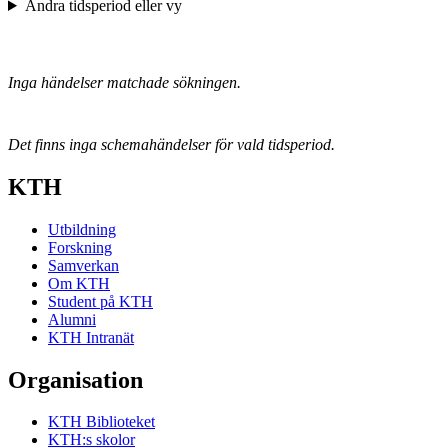
Ändra tidsperiod eller vy
Inga händelser matchade sökningen.
Det finns inga schemahändelser för vald tidsperiod.
KTH
Utbildning
Forskning
Samverkan
Om KTH
Student på KTH
Alumni
KTH Intranät
Organisation
KTH Biblioteket
KTH:s skolor