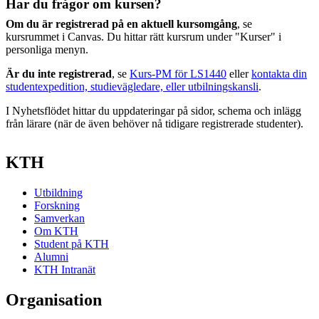
Har du frågor om kursen?
Om du är registrerad på en aktuell kursomgång
, se
kursrummet i Canvas. Du hittar rätt kursrum under "Kurser" i
personliga menyn.
Är du inte registrerad
, se
Kurs-PM för LS1440
eller
kontakta din
studentexpedition, studievägledare, eller utbilningskansli
.
I Nyhetsflödet hittar du uppdateringar på sidor, schema och inlägg
från lärare (när de även behöver nå tidigare registrerade studenter).
KTH
Utbildning
Forskning
Samverkan
Om KTH
Student på KTH
Alumni
KTH Intranät
Organisation