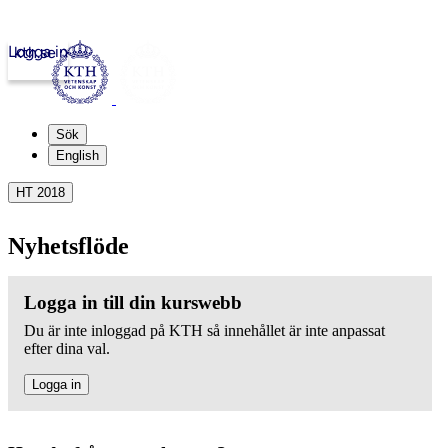
Logga in
kth.se
Sök
English
HT 2018
Nyhetsflöde
Logga in till din kurswebb
Du är inte inloggad på KTH så innehållet är inte anpassat
efter dina val.
Logga in