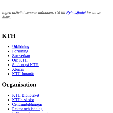
Ingen aktivitet senaste månaden. Gå till
Nyhetsflödet
för att se
äldre.
KTH
Utbildning
Forskning
Samverkan
Om KTH
Student på KTH
Alumni
KTH Intranät
Organisation
KTH Biblioteket
KTH:s skolor
Centrumbildningar
Rektor och ledning