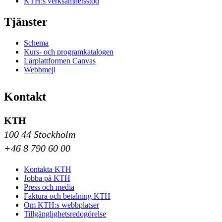
KTH:s verksamhetsstöd
Tjänster
Schema
Kurs- och programkatalogen
Lärplattformen Canvas
Webbmejl
Kontakt
KTH
100 44 Stockholm
+46 8 790 60 00
Kontakta KTH
Jobba på KTH
Press och media
Faktura och betalning KTH
Om KTH:s webbplatser
Tillgänglighetsredogörelse