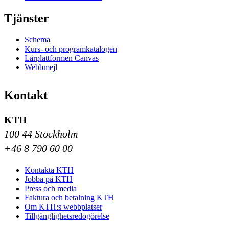
Tjänster
Schema
Kurs- och programkatalogen
Lärplattformen Canvas
Webbmejl
Kontakt
KTH
100 44 Stockholm
+46 8 790 60 00
Kontakta KTH
Jobba på KTH
Press och media
Faktura och betalning KTH
Om KTH:s webbplatser
Tillgänglighetsredogörelse