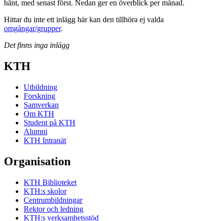
hänt, med senast först. Nedan ger en överblick per månad.
Hittar du inte ett inlägg här kan den tillhöra ej valda
omgångar/grupper
.
Det finns inga inlägg
KTH
Utbildning
Forskning
Samverkan
Om KTH
Student på KTH
Alumni
KTH Intranät
Organisation
KTH Biblioteket
KTH:s skolor
Centrumbildningar
Rektor och ledning
KTH:s verksamhetsstöd