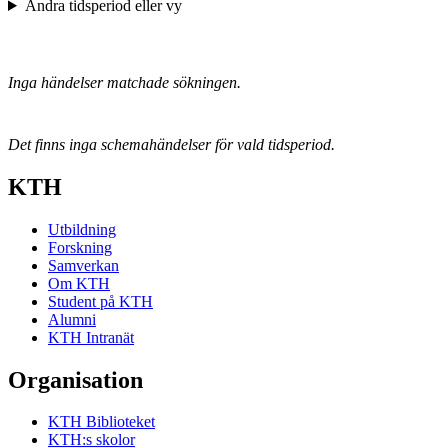
Ändra tidsperiod eller vy
Inga händelser matchade sökningen.
Det finns inga schemahändelser för vald tidsperiod.
KTH
Utbildning
Forskning
Samverkan
Om KTH
Student på KTH
Alumni
KTH Intranät
Organisation
KTH Biblioteket
KTH:s skolor