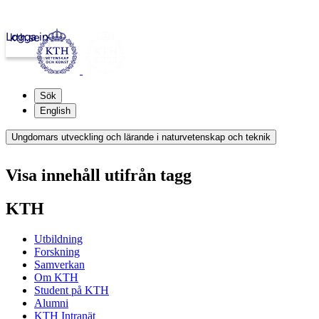
Logga in
kth.se
Sök
English
Ungdomars utveckling och lärande i naturvetenskap och teknik
Visa innehåll utifrån tagg
KTH
Utbildning
Forskning
Samverkan
Om KTH
Student på KTH
Alumni
KTH Intranät