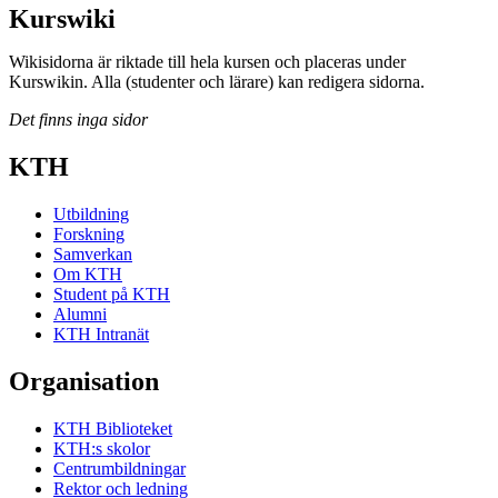
Kurswiki
Wikisidorna är riktade till hela kursen och placeras under
Kurswikin. Alla (studenter och lärare) kan redigera sidorna.
Det finns inga sidor
KTH
Utbildning
Forskning
Samverkan
Om KTH
Student på KTH
Alumni
KTH Intranät
Organisation
KTH Biblioteket
KTH:s skolor
Centrumbildningar
Rektor och ledning