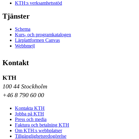
KTH:s verksamhetsstöd
Tjänster
Schema
Kurs- och programkatalogen
Lärplattformen Canvas
Webbmejl
Kontakt
KTH
100 44 Stockholm
+46 8 790 60 00
Kontakta KTH
Jobba på KTH
Press och media
Faktura och betalning KTH
Om KTH:s webbplatser
Tillgänglighetsredogörelse